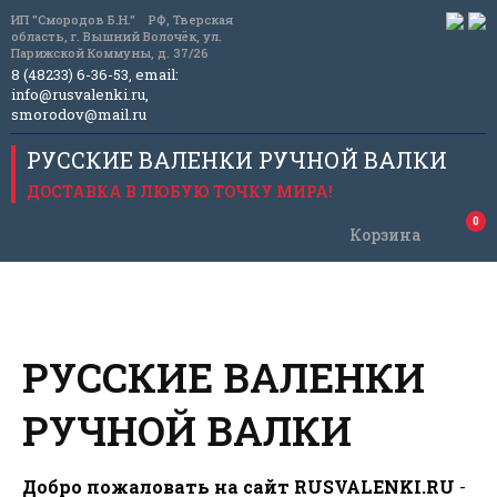
ИП "Смородов Б.Н." РФ, Тверская
область, г. Вышний Волочёк, ул.
Парижской Коммуны, д. 37/26
8 (48233) 6-36-53, email:
info@rusvalenki.ru
,
smorodov@mail.ru
РУССКИЕ ВАЛЕНКИ РУЧНОЙ ВАЛКИ
ДОСТАВКА В ЛЮБУЮ ТОЧКУ МИРА!
0
Корзина
РУССКИЕ ВАЛЕНКИ
РУЧНОЙ ВАЛКИ
Добро пожаловать на сайт RUSVALENKI.RU
-